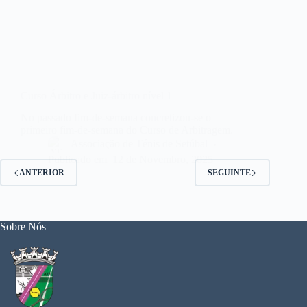
Curso Árbitro e Juiz-árbitro nível 1
No passado fim-de-semana concretizou-se o
primeiro fim-de-semana do Curso de Arbitragem.
Associação de Ténis de Setúbal
Publicado em
12 de Novembro, 2025
ANTERIOR
SEGUINTE
Sobre Nós