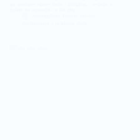
que promove valores como a disciplina, o respeito, o
espírito de superação e o fair play.
Associação de Ténis de Setúbal
Publicado em
2 de Março, 2026