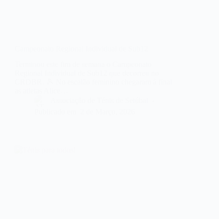
Campeonato Regional Individual de Sub12
Terminou este fim de semana o Campeonato
Regional Individual de Sub12 que decorreu no
CRDBR. 🎾 No escalão feminino chegaram à final
as atletas Alice…
Associação de Ténis de Setúbal
Publicado em
2 de Março, 2026