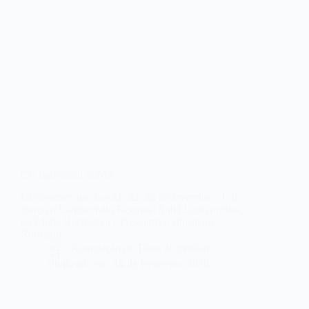
CR Individual Sub12
Irá decorrer nos dias 21, 22, 28 de fevereiro e 1 de
março o Campeonato Regional Sub12 em corroios,
no Clube Recreativo e Desportivo Brasileiro
Rouxinol.
Associação de Ténis de Setúbal
Publicado em
14 de Fevereiro, 2026