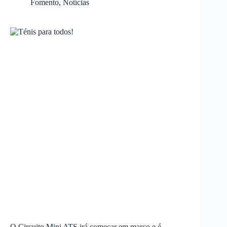
Fomento
,
Notícias
O Circuito Mini ATS irá começar em março e é