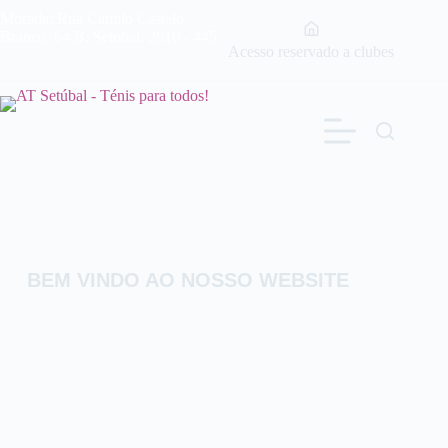
Morada:
Rua Camilo Castelo
Branco, 64 B, Setúbal, 2910 - 445
Acesso reservado a clubes
BEM
VINDO
AO
NOSSO
WEBSITE