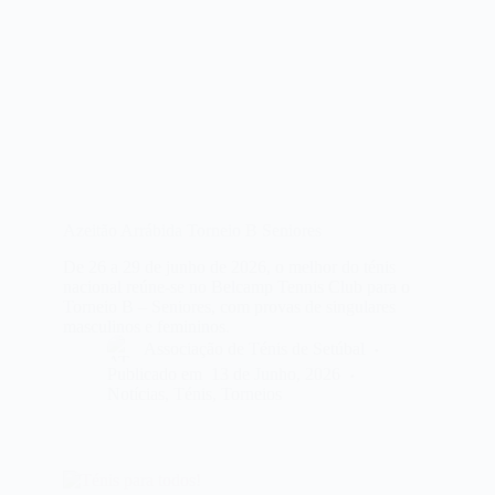
Azeitão Arrábida Torneio B Seniores
De 26 a 29 de junho de 2026, o melhor do ténis
nacional reúne‑se no Belcamp Tennis Club para o
Torneio B – Seniores, com provas de singulares
masculinos e femininos.
Associação de Ténis de Setúbal
Publicado em
13 de Junho, 2026
Notícias
,
Ténis
,
Torneios