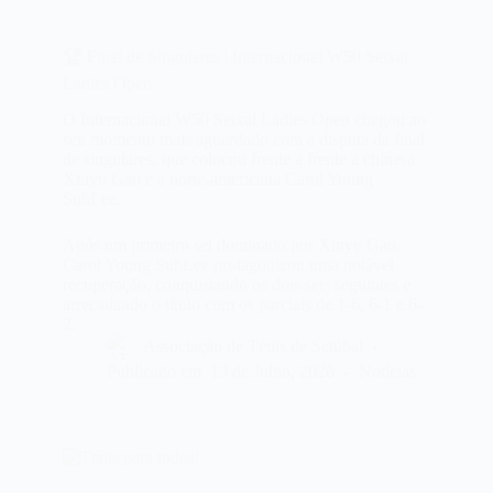
🏆 Final de Singulares | Internacional W50 Seixal
Ladies Open
O Internacional W50 Seixal Ladies Open chegou ao
seu momento mais aguardado com a disputa da final
de singulares, que colocou frente a frente a chinesa
Xinyu Gao e a norte-americana Carol Young
SuhLee.
Após um primeiro set dominado por Xinyu Gao,
Carol Young SuhLee protagonizou uma notável
recuperação, conquistando os dois sets seguintes e
arrecadando o título com os parciais de 1-6, 6-1 e 6-
2.
Associação de Ténis de Setúbal
Publicado em
13 de Julho, 2026
Notícias