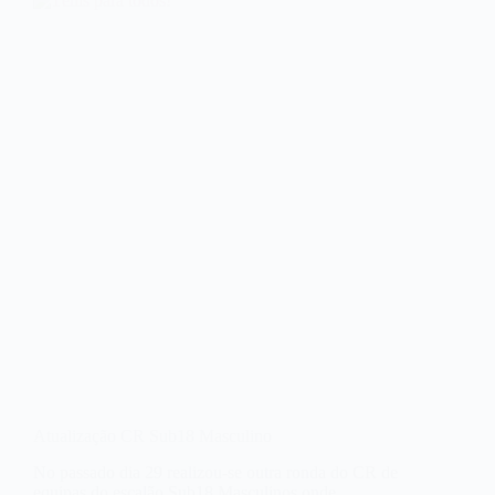
Atualização CR Sub18 Masculino
No passado dia 29 realizou-se outra ronda do CR de
equipas do escalão Sub18 Masculinos onde