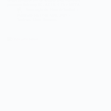
nestes passados fins de semana onde estiveram
presentes Belcamp RC, AETA, CTS e META.
Associação de Ténis de Setúbal
Publicado em
17 de Abril, 2025
Notícias
,
Ténis
,
Torneios