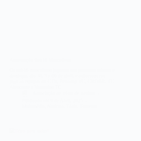
Atualização Sub16 Masculinos
Os sub16 masculinos jogaram nos passados sabado e
domingo, dia 30, 5 e 06 de abril, e estiveram em
jogo as equipas do CTS, Belcamp TC, CRDBR, TC
Alcochete e Vanicelos TC.
Associação de Ténis de Setúbal
Publicado em
9 de Abril, 2025
Multimédia
,
Notícias
,
Ténis
,
Torneios