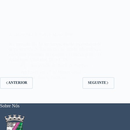
Atualização CR Sub16 Masculinos
No passado dia 23 de março, domingo, realizou-se
outra jornada de interclubes de Sub16 Masculino e
estiveram presentes as equipas do Belcamp TC, TC
Alcochete, Vanicelos TC e CTS.
Associação de Ténis de Setúbal
Publicado em
27 de Março, 2025
Notícias
,
Ténis
,
Torneios
ANTERIOR
SEGUINTE
Sobre Nós