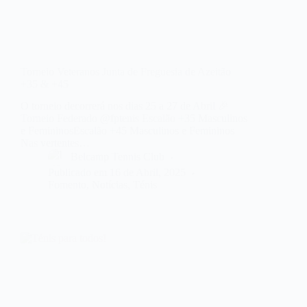
Torneio Veteranos Junta de Freguesia de Azeitão
+35 & +45
O torneio decorrerá nos dias 25 a 27 de Abril 🎉
Torneio Federado @fptenis Escalão +35 Masculinos
e FemininosEscalão +45 Masculinos e Femininos
Nas vertentes…
Belcamp Tennis Club
Publicado em
16 de Abril, 2025
Fomento
,
Notícias
,
Ténis