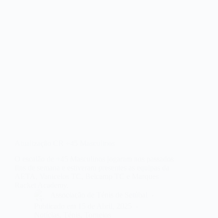
Atualização CR +45 Masculinos
O escalão de +45 Masculinos jogaram nos passados
fins de semana e estiveram presentes as equipas da
AETA, Vanicelos TC, Belcamp TC e Marques
Racket Academy.
Associação de Ténis de Setúbal
Publicado em
15 de Abril, 2025
Notícias
,
Ténis
,
Torneios