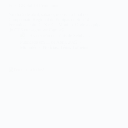
Final CR Sub14 Femininos
No dia 5 de abril, sábado, ocorreu a final do
Campeonato Regional de Equipas de Sub 14
Femininos entre CTS e CT Montijo. Onde a equipa
do CTS consagrou-se Campeã.
Associação de Ténis de Setúbal
Publicado em
11 de Abril, 2025
Multimédia
,
Notícias
,
Ténis
,
Torneios