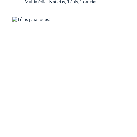
Multimédia
,
Notícias
,
Ténis
,
Torneios