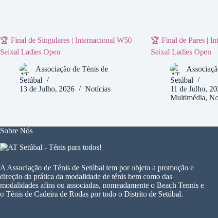
🏆 Final de Singulares | Internacional W50
🏆 Final de Pares | I
Seixal Ladies Open
Seixal Ladies Open
Associação de Ténis de
Associaçã
Setúbal
Setúbal
13 de Julho, 2026
Notícias
11 de Julho, 2
Multimédia
,
No
Sobre Nós
A Associação de Ténis de Setúbal tem por objeto a promoção e
direção da prática da modalidade de ténis bem como das
modalidades afins ou associadas, nomeadamente o Beach Tennis e
o Ténis de Cadeira de Rodas por todo o Distrito de Setúbal.