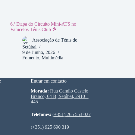
6.ª Etapa do Circuito Mini-ATS no
Vanicelos Ténis Club 🎾
Associação de Ténis de
Setúbal
9 de Junho, 2026
Fomento
,
Multimédia
e
Entrar em contacto
Morada:
Rua Camilo Castelo
Branco, 64 B, Setúbal, 2910 –
445
Telefones:
(+351) 265 553 027
(+351) 925 690 319