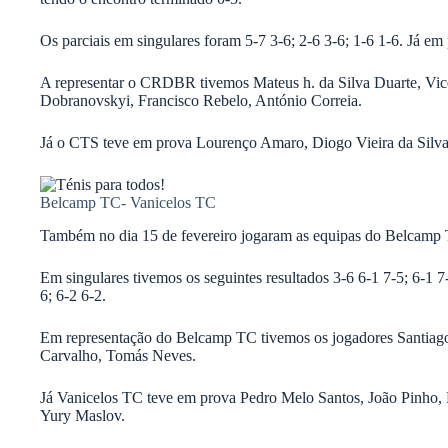
Os parciais em singulares foram 5-7 3-6; 2-6 3-6; 1-6 1-6. Já em 
A representar o CRDBR tivemos Mateus h. da Silva Duarte, Vice
Dobranovskyi, Francisco Rebelo, António Correia.
Já o CTS teve em prova Lourenço Amaro, Diogo Vieira da Silva
Belcamp TC- Vanicelos TC
Também no dia 15 de fevereiro jogaram as equipas do Belcamp 
Em singulares tivemos os seguintes resultados 3-6 6-1 7-5; 6-1 7
6; 6-2 6-2.
Em representação do Belcamp TC tivemos os jogadores Santiago
Carvalho, Tomás Neves.
Já Vanicelos TC teve em prova Pedro Melo Santos, João Pinho, 
Yury Maslov.