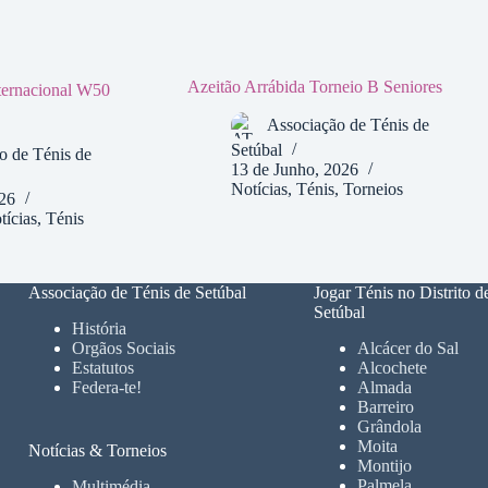
Azeitão Arrábida Torneio B Seniores
nternacional W50
Associação de Ténis de
Setúbal
o de Ténis de
13 de Junho, 2026
Notícias
,
Ténis
,
Torneios
026
tícias
,
Ténis
Associação de Ténis de Setúbal
Jogar Ténis no Distrito d
Setúbal
História
Orgãos Sociais
Alcácer do Sal
Estatutos
Alcochete
Federa-te!
Almada
Barreiro
Grândola
Moita
Notícias & Torneios
Montijo
Palmela
Multimédia