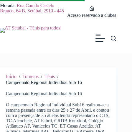
Pular
Morada:
Rua Camilo Castelo
para
Branco, 64 B, Setúbal, 2910 - 445
o
Acesso reservado a clubes
conteúdo
Início
/
Torneios
/
Ténis
/
Campeonato Regional Individual Sub 16
Campeonato Regional Individual Sub 16
O campeonato Regional Individual Sub16 realizou-se a
semana passada entre os dias 25 e 27 de Abril, e contou
com a presença de 35 atletas tendo representado o CTS,
TC Alcochete, AT Fabril, CRDB Rouxinol, Colégio
Atlântico AF, Vanicelos TC, ET Casas Azeitão, AT
Almada, Marques RAC, BelcampTC e Aroeira T&P.