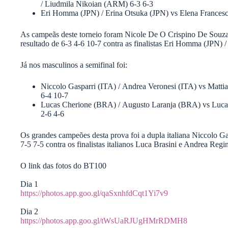
/ Liudmila Nikoian (ARM) 6-3 6-3
Eri Homma (JPN) / Erina Otsuka (JPN) vs Elena Francesco
As campeãs deste torneio foram Nicole De O Crispino De Sou
resultado de 6-3 4-6 10-7 contra as finalistas Eri Homma (JPN) 
Já nos masculinos a semifinal foi:
Niccolo Gasparri (ITA) / Andrea Veronesi (ITA) vs Mattia
6-4 10-7
Lucas Cherione (BRA) / Augusto Laranja (BRA) vs Luca 
2-6 4-6
Os grandes campeões desta prova foi a dupla italiana Niccolo G
7-5 7-5 contra os finalistas italianos Luca Brasini e Andrea Regi
O link das fotos do BT100
Dia 1
https://photos.app.goo.gl/qaSxnhfdCqt1Yi7v9
Dia 2
https://photos.app.goo.gl/tWsUaRJUgHMrRDMH8