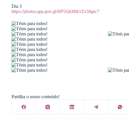
Dia 3
https://photos.app.goo.gl/HP5QhMib1Zx58gsc7
Partilha o nosso conteúdo!